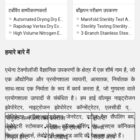
टर्बोवैप बाष्पीकरणकर्ता
बाँझपन परीक्षण उपकरण
Automated Drying Dry Evaporator
Manifold Sterility Test Apparatus
Rapidvap Vertex Dry Evaporator
Sterility Testing Sterility Test Apparatus
High Volume Nitrogen Evaporator
3-Branch Stainless Steel Sterility Test Apparatus
हमारे बारे में
एथेना टेक्नोलॉजी वैज्ञानिक उपकरणों के क्षेत्र में एक शीर्ष नाम है, जो
एक औद्योगिक और प्रयोगशाला व्यापारी, आयातक, निर्यातक के
साथ-साथ एक निर्माता के रूप में कार्य करता है, जो गुणवत्ता वाले
प्रयोगशाला उत्पादों से संबंधित है। हम हाई वॉल्यूम नाइट्रोजन
इवेपोरेटर, नाइट्रोजन इवेपोरेटर कॉन्सेंट्रेटर, एलसीडी प्रोब
सोनिकेटर, ब्रीथ हाइड्रोजन जेनरेटर, स्टील गैस सैंपलिंग बम,
संयुक्त राज्य अमेरिका
अफ़्रीका
इजिप्ट
लेबोरेटरी स्टोमाकर ब्लेंडर, कॉलम वॉशिंग पंप, एसएस कॉनिकल
यूरोप
दक्षिण पूर्व एशिया
केन्या
फिल्टर होल्डर्स, लेबोरेटरी फ्यूम हुड आदि की पेशकश करते हैं।
मिड्ल ईस्ट
बंगलादेश
सउदी अरब