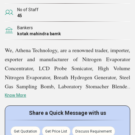
No of Staff
45
Bankers
kotak mahindra bamk
We, Athena Technology, are a renowned trader, importer,
exporter and manufacturer of Nitrogen Evaporator
Concentrator, LCD Probe Sonicator, High Volume
Nitrogen Evaporator, Breath Hydrogen Generator, Steel
Gas Sampling Bomb, Laboratory Stomacher Blender,
Column Washing Pump, SS Conical Filter Holders,
Know More
Laboratory Fume Hood, etc.
Share a Quick Message with us
Why Us?
Get Quotation
Get Price List
Discuss Requirement