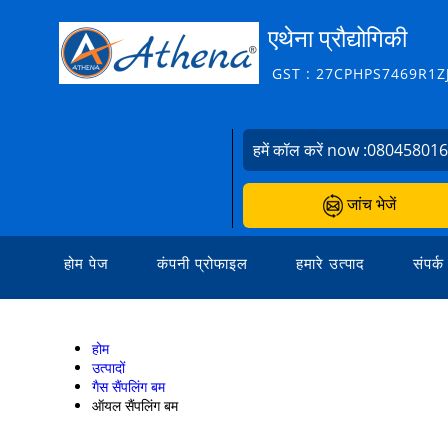
एथेना प्रौद्योगिकी
GST : 27CPHPS7469R1Z
हमें कॉल करें now :
08045801
जांच भेजें
होम पेज
कंपनी प्रोफाइल
हमारे उत्पाद
संपर्क
होम
उत्पादों
गैस सैंपलिंग बम
ऑयल सैंपलिंग बम