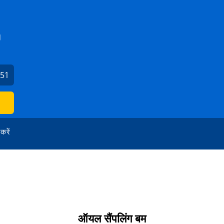
J
651
 करें
ऑयल सैंपलिंग बम